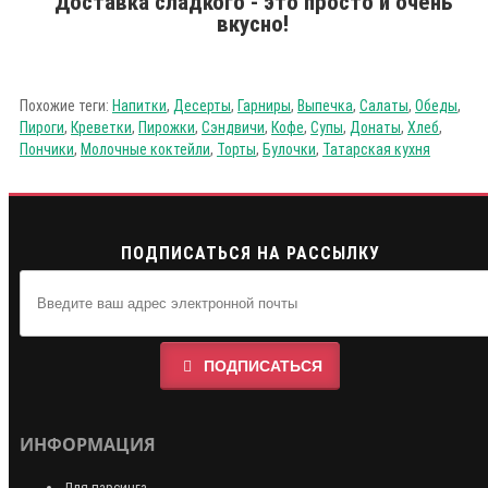
Доставка сладкого - это просто и очень
вкусно!
Похожие теги:
Напитки
,
Десерты
,
Гарниры
,
Выпечка
,
Салаты
,
Обеды
,
Пироги
,
Креветки
,
Пирожки
,
Сэндвичи
,
Кофе
,
Супы
,
Донаты
,
Хлеб
,
Пончики
,
Молочные коктейли
,
Торты
,
Булочки
,
Татарская кухня
ПОДПИСАТЬСЯ НА РАССЫЛКУ
ПОДПИСАТЬСЯ
ИНФОРМАЦИЯ
Для парсинга