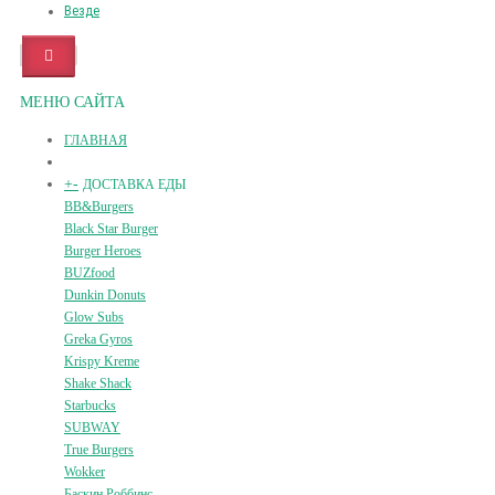
Везде
МЕНЮ САЙТА
ГЛАВНАЯ
+
-
ДОСТАВКА ЕДЫ
BB&Burgers
Black Star Burger
Burger Heroes
BUZfood
Dunkin Donuts
Glow Subs
Greka Gyros
Krispy Kreme
Shake Shack
Starbucks
SUBWAY
True Burgers
Wokker
Баскин Роббинс