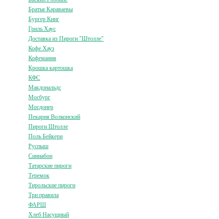
Братья Караваевы
Бургер Кинг
Гриль Хаус
Доставка из Пироги "Штолле"
Кофе Хауз
Кофемания
Крошка картошка
КФС
Макдональдс
Мосбург
Мосдонер
Пекарня Волконский
Пироги Штолле
Поль Бейкери
Руспыш
Синнабон
Татарские пироги
Теремок
Тирольские пироги
Три правила
ФАРШ
Хлеб Насущный