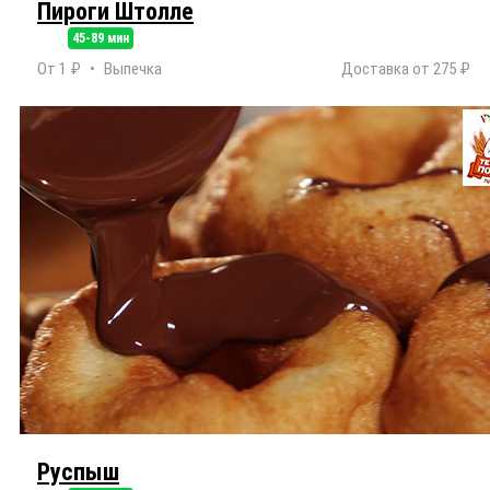
Пироги Штолле
45-89 мин
От 1 ₽
Выпечка
Доставка от 275 ₽
Руспыш