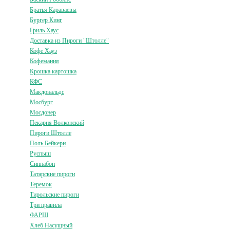
Братья Караваевы
Бургер Кинг
Гриль Хаус
Доставка из Пироги "Штолле"
Кофе Хауз
Кофемания
Крошка картошка
КФС
Макдональдс
Мосбург
Мосдонер
Пекарня Волконский
Пироги Штолле
Поль Бейкери
Руспыш
Синнабон
Татарские пироги
Теремок
Тирольские пироги
Три правила
ФАРШ
Хлеб Насущный