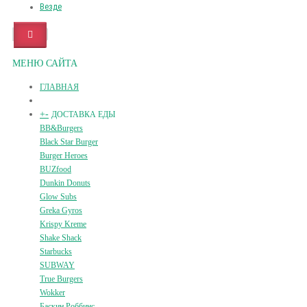
Везде
МЕНЮ САЙТА
ГЛАВНАЯ
+
-
ДОСТАВКА ЕДЫ
BB&Burgers
Black Star Burger
Burger Heroes
BUZfood
Dunkin Donuts
Glow Subs
Greka Gyros
Krispy Kreme
Shake Shack
Starbucks
SUBWAY
True Burgers
Wokker
Баскин Роббинс