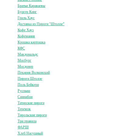
Братья Караваевы
Бургер Кинг
Гриль Хаус
Доставка из Пироги "Штолле"
Кофе Хауз
Кофемания
Крошка картошка
КФС
Макдональдс
Мосбург
Мосдонер
Пекарня Волконский
Пироги Штолле
Поль Бейкери
Руспыш
Синнабон
Татарские пироги
Теремок
Тирольские пироги
Три правила
ФАРШ
Хлеб Насущный