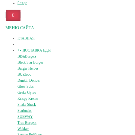
Везде
МЕНЮ САЙТА
ГЛАВНАЯ
+
-
ДОСТАВКА ЕДЫ
BB&Burgers
Black Star Burger
Burger Heroes
BUZfood
Dunkin Donuts
Glow Subs
Greka Gyros
Krispy Kreme
Shake Shack
Starbucks
SUBWAY
True Burgers
Wokker
Баскин Роббинс