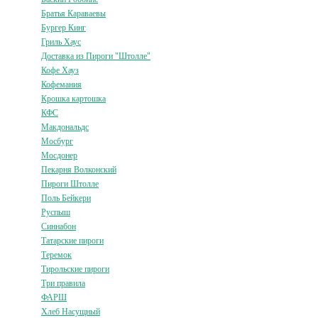
Братья Караваевы
Бургер Кинг
Гриль Хаус
Доставка из Пироги "Штолле"
Кофе Хауз
Кофемания
Крошка картошка
КФС
Макдональдс
Мосбург
Мосдонер
Пекарня Волконский
Пироги Штолле
Поль Бейкери
Руспыш
Синнабон
Татарские пироги
Теремок
Тирольские пироги
Три правила
ФАРШ
Хлеб Насущный