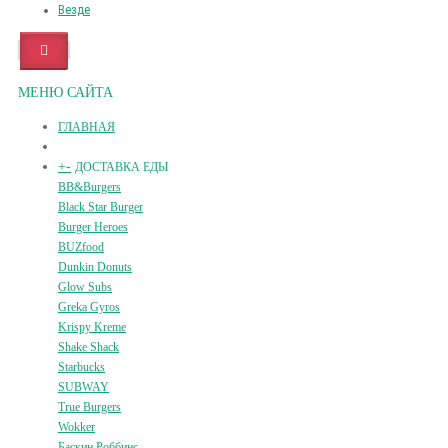
Везде
МЕНЮ САЙТА
ГЛАВНАЯ
+
-
ДОСТАВКА ЕДЫ
BB&Burgers
Black Star Burger
Burger Heroes
BUZfood
Dunkin Donuts
Glow Subs
Greka Gyros
Krispy Kreme
Shake Shack
Starbucks
SUBWAY
True Burgers
Wokker
Баскин Роббинс