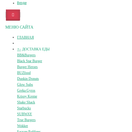
Везде
МЕНЮ САЙТА
ГЛАВНАЯ
+
-
ДОСТАВКА ЕДЫ
BB&Burgers
Black Star Burger
Burger Heroes
BUZfood
Dunkin Donuts
Glow Subs
Greka Gyros
Krispy Kreme
Shake Shack
Starbucks
SUBWAY
True Burgers
Wokker
Баскин Роббинс