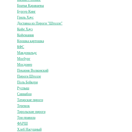
Братья Караваевы
Бургер Кинг
Гриль Хаус
Доставка из Пироги "Штолле"
Кофе Хауз
Кофемания
Крошка картошка
КФС
Макдональдс
Мосбург
Мосдонер
Пекарня Волконский
Пироги Штолле
Поль Бейкери
Руспыш
Синнабон
Татарские пироги
Теремок
Тирольские пироги
Три правила
ФАРШ
Хлеб Насущный