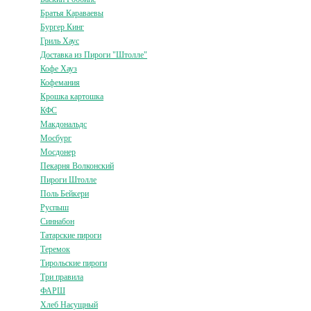
Братья Караваевы
Бургер Кинг
Гриль Хаус
Доставка из Пироги "Штолле"
Кофе Хауз
Кофемания
Крошка картошка
КФС
Макдональдс
Мосбург
Мосдонер
Пекарня Волконский
Пироги Штолле
Поль Бейкери
Руспыш
Синнабон
Татарские пироги
Теремок
Тирольские пироги
Три правила
ФАРШ
Хлеб Насущный