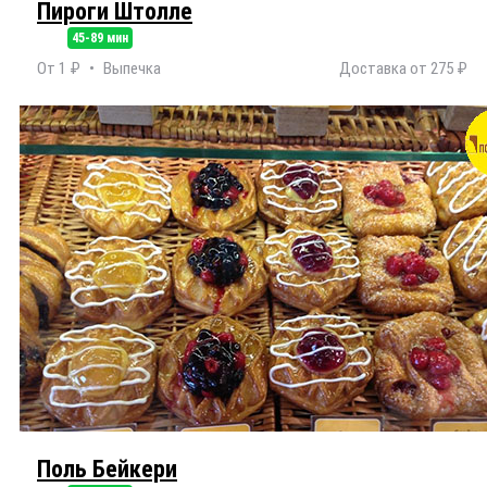
Пироги Штолле
45-89 мин
От 1 ₽
Выпечка
Доставка от 275 ₽
Поль Бейкери