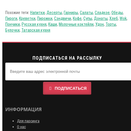
Похожие теги:
Напитки
,
Десерты
,
Гарниры
,
Салаты
,
Сладкое
,
Обеды
,
Пироги
,
Креветки
,
Пирожки
,
Сэндвичи
,
Кофе
,
Супы
,
Донаты
,
Хлеб
,
Wok
,
Пончики
,
Русская кухня
,
Каши
,
Молочные коктейли
,
Удон
,
Торты
,
Булочки
,
Татарская кухня
ПОДПИСАТЬСЯ НА РАССЫЛКУ
ПОДПИСАТЬСЯ
ИНФОРМАЦИЯ
Для парсинга
О нас