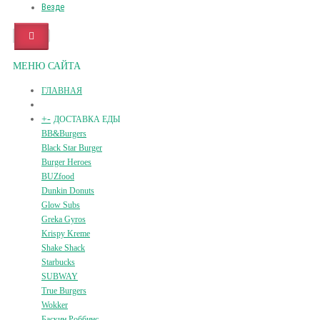
Везде
МЕНЮ САЙТА
ГЛАВНАЯ
+
-
ДОСТАВКА ЕДЫ
BB&Burgers
Black Star Burger
Burger Heroes
BUZfood
Dunkin Donuts
Glow Subs
Greka Gyros
Krispy Kreme
Shake Shack
Starbucks
SUBWAY
True Burgers
Wokker
Баскин Роббинс