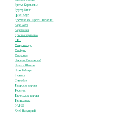
Братья Караваевы
Бургер Кинг
Гриль Хаус
Доставка из Пироги "Штолле"
Кофе Хауз
Кофемания
Крошка картошка
КФС
Макдональдс
Мосбург
Мосдонер
Пекарня Волконский
Пироги Штолле
Поль Бейкери
Руспыш
Синнабон
Татарские пироги
Теремок
Тирольские пироги
Три правила
ФАРШ
Хлеб Насущный