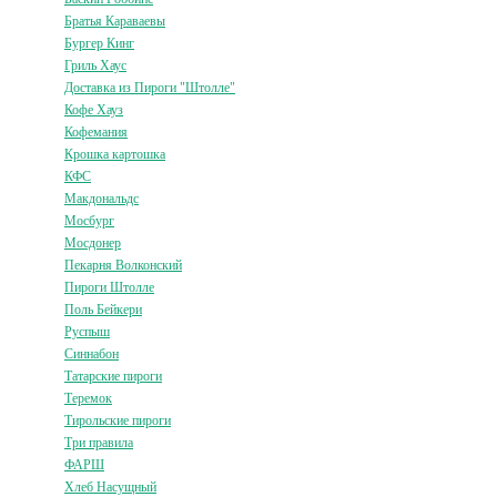
Братья Караваевы
Бургер Кинг
Гриль Хаус
Доставка из Пироги "Штолле"
Кофе Хауз
Кофемания
Крошка картошка
КФС
Макдональдс
Мосбург
Мосдонер
Пекарня Волконский
Пироги Штолле
Поль Бейкери
Руспыш
Синнабон
Татарские пироги
Теремок
Тирольские пироги
Три правила
ФАРШ
Хлеб Насущный