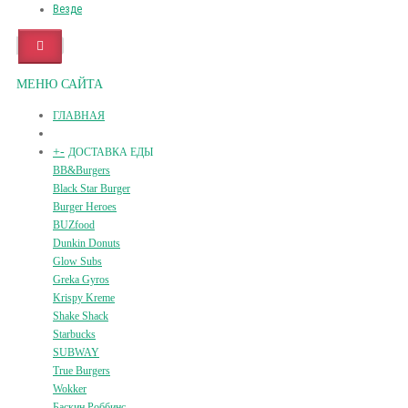
Везде
МЕНЮ САЙТА
ГЛАВНАЯ
+
-
ДОСТАВКА ЕДЫ
BB&Burgers
Black Star Burger
Burger Heroes
BUZfood
Dunkin Donuts
Glow Subs
Greka Gyros
Krispy Kreme
Shake Shack
Starbucks
SUBWAY
True Burgers
Wokker
Баскин Роббинс