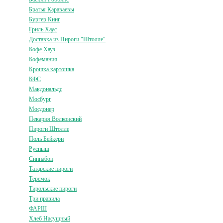
Братья Караваевы
Бургер Кинг
Гриль Хаус
Доставка из Пироги "Штолле"
Кофе Хауз
Кофемания
Крошка картошка
КФС
Макдональдс
Мосбург
Мосдонер
Пекарня Волконский
Пироги Штолле
Поль Бейкери
Руспыш
Синнабон
Татарские пироги
Теремок
Тирольские пироги
Три правила
ФАРШ
Хлеб Насущный