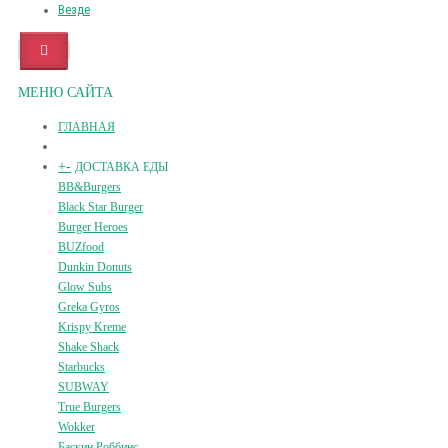
Везде
МЕНЮ САЙТА
ГЛАВНАЯ
+
-
ДОСТАВКА ЕДЫ
BB&Burgers
Black Star Burger
Burger Heroes
BUZfood
Dunkin Donuts
Glow Subs
Greka Gyros
Krispy Kreme
Shake Shack
Starbucks
SUBWAY
True Burgers
Wokker
Баскин Роббинс