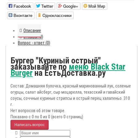
Facebook
Twitter
Google+
Мой Мир
Вконтакте
Одноклассники
Описание
Отзывы (0)
Вопрос - ответ (0)
Бургер "Куриный острый"
заказывайте по
меню Black Star
Burger
на ЕстьДоставка.ру
Состав: Домашняя булочка, красный маринованный лук, соленые
огурцы, салат айсберг, сыр моцарелла, техасский и гавайский
соусы, соччные куриные стрипсы и острый перец халапеньо. 310
г.
Нет вопросов об этом товаре.
Показано с 0 по 0 из 0 (всего 0 страниц)
Написать вопрос