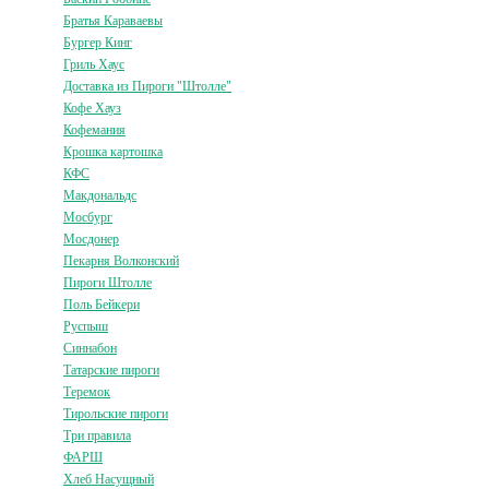
Братья Караваевы
Бургер Кинг
Гриль Хаус
Доставка из Пироги "Штолле"
Кофе Хауз
Кофемания
Крошка картошка
КФС
Макдональдс
Мосбург
Мосдонер
Пекарня Волконский
Пироги Штолле
Поль Бейкери
Руспыш
Синнабон
Татарские пироги
Теремок
Тирольские пироги
Три правила
ФАРШ
Хлеб Насущный