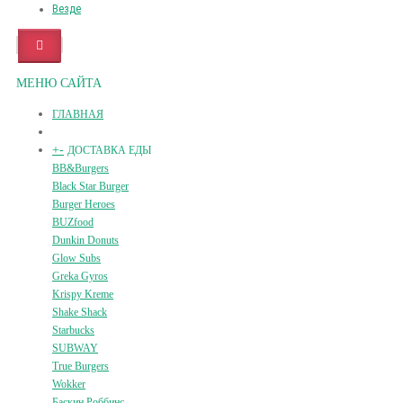
Везде
МЕНЮ САЙТА
ГЛАВНАЯ
+
-
ДОСТАВКА ЕДЫ
BB&Burgers
Black Star Burger
Burger Heroes
BUZfood
Dunkin Donuts
Glow Subs
Greka Gyros
Krispy Kreme
Shake Shack
Starbucks
SUBWAY
True Burgers
Wokker
Баскин Роббинс