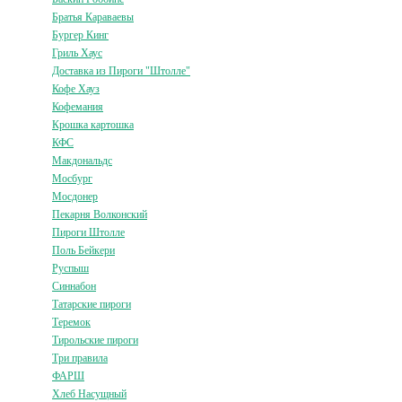
Братья Караваевы
Бургер Кинг
Гриль Хаус
Доставка из Пироги "Штолле"
Кофе Хауз
Кофемания
Крошка картошка
КФС
Макдональдс
Мосбург
Мосдонер
Пекарня Волконский
Пироги Штолле
Поль Бейкери
Руспыш
Синнабон
Татарские пироги
Теремок
Тирольские пироги
Три правила
ФАРШ
Хлеб Насущный