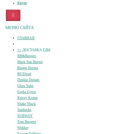
Везде
МЕНЮ САЙТА
ГЛАВНАЯ
+
-
ДОСТАВКА ЕДЫ
BB&Burgers
Black Star Burger
Burger Heroes
BUZfood
Dunkin Donuts
Glow Subs
Greka Gyros
Krispy Kreme
Shake Shack
Starbucks
SUBWAY
True Burgers
Wokker
Баскин Роббинс