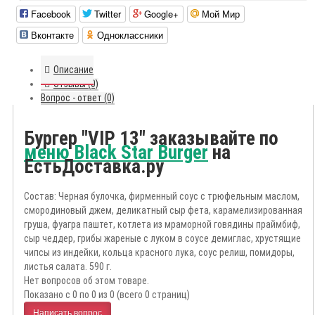
Facebook
Twitter
Google+
Мой Мир
Вконтакте
Одноклассники
Описание
Отзывы (0)
Вопрос - ответ (0)
Бургер "VIP 13" заказывайте по
меню Black Star Burger
на
ЕстьДоставка.ру
Состав: Черная булочка, фирменный соус с трюфельным маслом,
смородиновый джем, деликатный сыр фета, карамелизированная
груша, фуагра паштет, котлета из мраморной говядины праймбиф,
сыр чеддер, грибы жареные с луком в соусе демиглас, хрустящие
чипсы из индейки, кольца красного лука, соус релиш, помидоры,
листья салата. 590 г.
Нет вопросов об этом товаре.
Показано с 0 по 0 из 0 (всего 0 страниц)
Написать вопрос