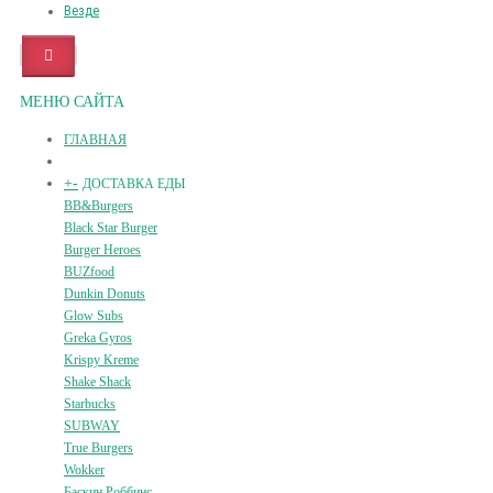
Везде
МЕНЮ САЙТА
ГЛАВНАЯ
+
-
ДОСТАВКА ЕДЫ
BB&Burgers
Black Star Burger
Burger Heroes
BUZfood
Dunkin Donuts
Glow Subs
Greka Gyros
Krispy Kreme
Shake Shack
Starbucks
SUBWAY
True Burgers
Wokker
Баскин Роббинс