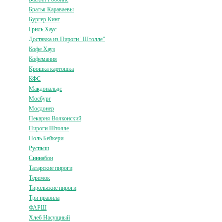
Братья Караваевы
Бургер Кинг
Гриль Хаус
Доставка из Пироги "Штолле"
Кофе Хауз
Кофемания
Крошка картошка
КФС
Макдональдс
Мосбург
Мосдонер
Пекарня Волконский
Пироги Штолле
Поль Бейкери
Руспыш
Синнабон
Татарские пироги
Теремок
Тирольские пироги
Три правила
ФАРШ
Хлеб Насущный