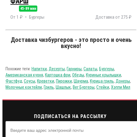
ФАРШ
45-89 мин
От 1 ₽
Бургеры
Доставка от 275 ₽
Доставка чизбургеров - это просто и очень
вкусно!
Похожие теги:
Напитки
,
Десерты
,
Гарниры
,
Салаты
,
Бургеры
,
Американская кухня
,
Картошка фри
,
Обеды
,
Куриные крылышки
,
Фастфуд
,
Соусы
,
Креветки
,
Пирожки
,
Шаурма
,
Курица гриль
,
Донеры
,
Молочные коктейли
,
Гриль
,
Шашлык
,
Вег Бургеры
,
Стейки
,
Хэппи Мил
ПОДПИСАТЬСЯ НА РАССЫЛКУ