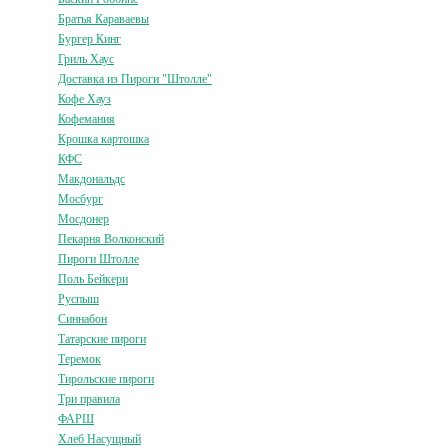
Братья Караваевы
Бургер Кинг
Гриль Хаус
Доставка из Пироги "Штолле"
Кофе Хауз
Кофемания
Крошка картошка
КФС
Макдональдс
Мосбург
Мосдонер
Пекарня Волконский
Пироги Штолле
Поль Бейкери
Руспыш
Синнабон
Татарские пироги
Теремок
Тирольские пироги
Три правила
ФАРШ
Хлеб Насущный