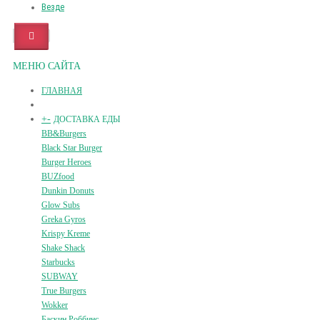
Везде
МЕНЮ САЙТА
ГЛАВНАЯ
+
-
ДОСТАВКА ЕДЫ
BB&Burgers
Black Star Burger
Burger Heroes
BUZfood
Dunkin Donuts
Glow Subs
Greka Gyros
Krispy Kreme
Shake Shack
Starbucks
SUBWAY
True Burgers
Wokker
Баскин Роббинс