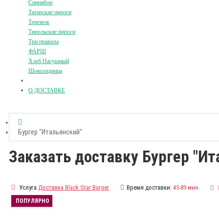
Синнабон
Татарские пироги
Теремок
Тирольские пироги
Три правила
ФАРШ
Хлеб Насущный
Шоколадница
О ДОСТАВКЕ
Бургер "Итальянский"
Заказать доставку Бургер "Ит
Услуга
Доставка Black Star Burger
Время доставки:
45-89 мин.
ПОПУЛЯРНО