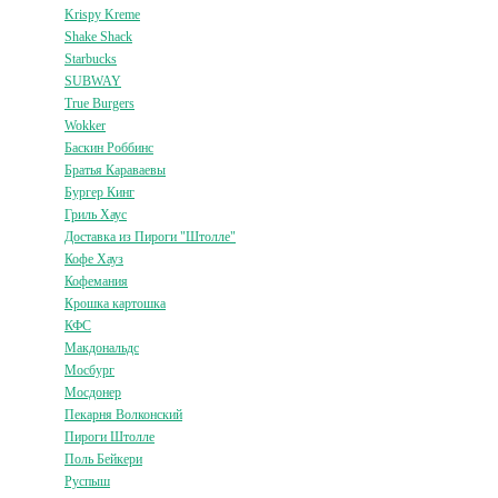
Krispy Kreme
Shake Shack
Starbucks
SUBWAY
True Burgers
Wokker
Баскин Роббинс
Братья Караваевы
Бургер Кинг
Гриль Хаус
Доставка из Пироги "Штолле"
Кофе Хауз
Кофемания
Крошка картошка
КФС
Макдональдс
Мосбург
Мосдонер
Пекарня Волконский
Пироги Штолле
Поль Бейкери
Руспыш