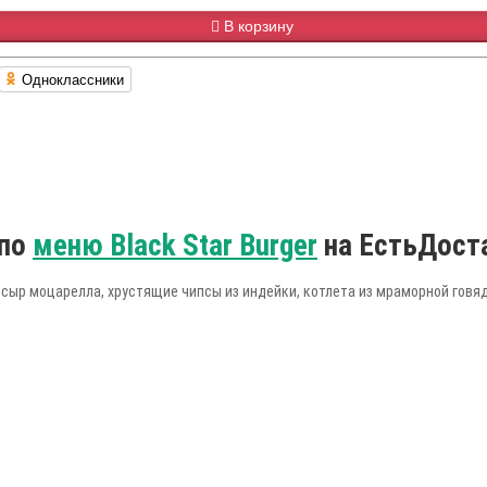
В корзину
Одноклассники
 по
меню Black Star Burger
на ЕстьДост
ыр моцарелла, хрустящие чипсы из индейки, котлета из мраморной говяди