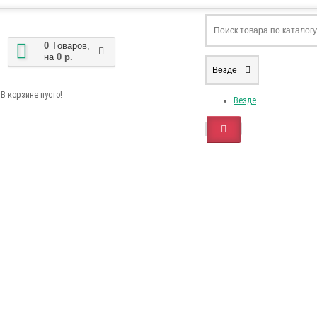
0
Tоваров,
на
0 р.
Везде
В корзине пусто!
Везде