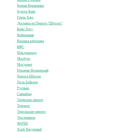
Братья Караваевы
Бургер Кинг
Гриль Хаус
Доставка из Пироги "Штолле"
Кофе Хауз
Кофемания
Крошка картошка
КФС
Макдональдс
Мосбург
Мосдонер
Пекарня Волконский
Пироги Штолле
Поль Бейкери
Руспыш
Синнабон
Татарские пироги
Теремок
Тирольские пироги
Три правила
ФАРШ
Хлеб Насущный