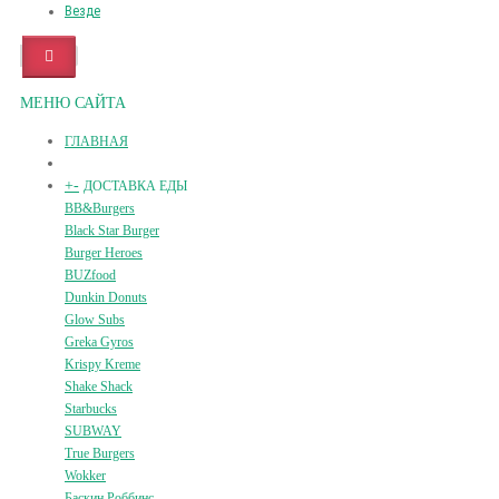
Везде
МЕНЮ САЙТА
ГЛАВНАЯ
+
-
ДОСТАВКА ЕДЫ
BB&Burgers
Black Star Burger
Burger Heroes
BUZfood
Dunkin Donuts
Glow Subs
Greka Gyros
Krispy Kreme
Shake Shack
Starbucks
SUBWAY
True Burgers
Wokker
Баскин Роббинс