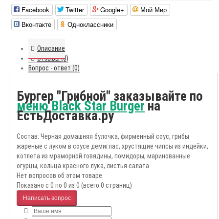
Facebook
Twitter
Google+
Мой Мир
Вконтакте
Одноклассники
Описание
Отзывы (0)
Вопрос - ответ (0)
Бургер "Грибной" заказывайте по
меню Black Star Burger
на
ЕстьДоставка.ру
Состав: Черная домашняя булочка, фирменный соус, грибы
жареные с луком в соусе демиглас, хрустящие чипсы из индейки,
котлета из мраморной говядины, помидоры, маринованные
огурцы, кольца красного лука, листья салата
Нет вопросов об этом товаре.
Показано с 0 по 0 из 0 (всего 0 страниц)
Написать вопрос