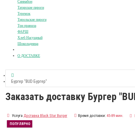
Синнабон
Татарские пироги
Теремок
Тирольские пироги
Три правила
ФАРШ
Хлеб Насущный
Шоколадница
О ДОСТАВКЕ
Бургер "BUD Бургер"
Заказать доставку Бургер "BU
Услуга
Доставка Black Star Burger
Время доставки:
45-89 мин.
ПОПУЛЯРНО