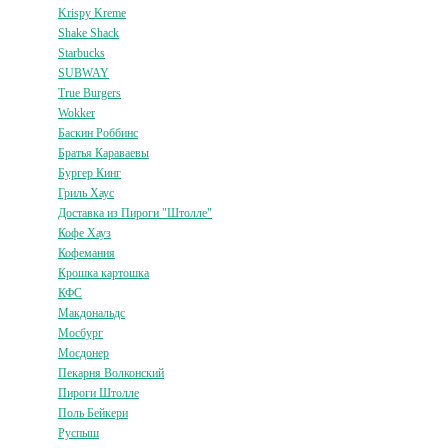
Krispy Kreme
Shake Shack
Starbucks
SUBWAY
True Burgers
Wokker
Баскин Роббинс
Братья Караваевы
Бургер Кинг
Гриль Хаус
Доставка из Пироги "Штолле"
Кофе Хауз
Кофемания
Крошка картошка
КФС
Макдональдс
Мосбург
Мосдонер
Пекарня Волконский
Пироги Штолле
Поль Бейкери
Руспыш