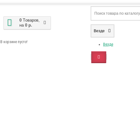
0
Tоваров,
на
0 р.
Везде
В корзине пусто!
Везде