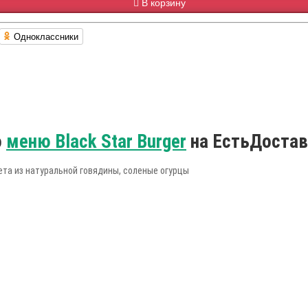
В корзину
Одноклассники
о
меню Black Star Burger
на ЕстьДостав
ета из натуральной говядины, соленые огурцы