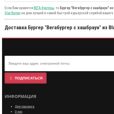
Если Вам нравятся
ВЕГА-бургеры
, то
Бургер "Вегабургер с хашбраун" из
Star Burger
на дом лучшей и самой быстрой курьерской службой вашего 
Доставка Бургер "Вегабургер с хашбраун" из Bla
ПОДПИСАТЬСЯ
ИНФОРМАЦИЯ
Для парсинга
О нас