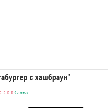
габургер с хашбраун"
0 отзывов