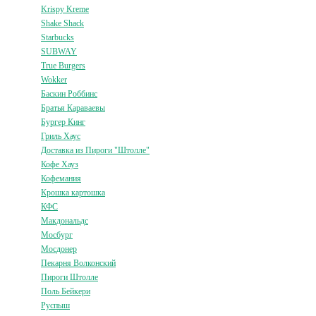
Krispy Kreme
Shake Shack
Starbucks
SUBWAY
True Burgers
Wokker
Баскин Роббинс
Братья Караваевы
Бургер Кинг
Гриль Хаус
Доставка из Пироги "Штолле"
Кофе Хауз
Кофемания
Крошка картошка
КФС
Макдональдс
Мосбург
Мосдонер
Пекарня Волконский
Пироги Штолле
Поль Бейкери
Руспыш