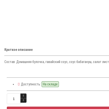
Краткое описание
Состав: Домашняя булочка, гавайский соус, соус бабагануш, салат листов
Доступность:
На складе