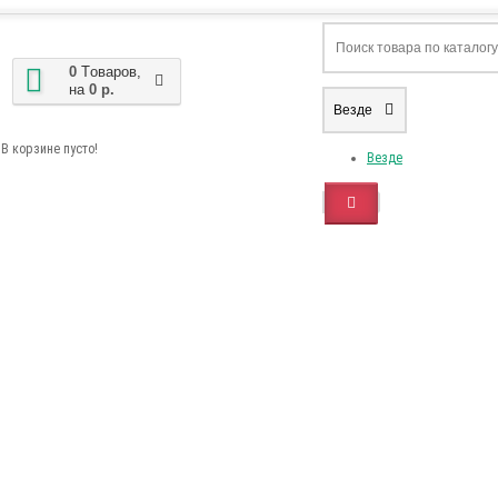
0
Tоваров,
на
0 р.
Везде
В корзине пусто!
Везде