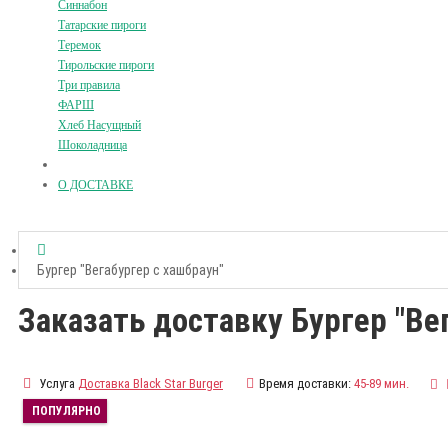
Синнабон
Татарские пироги
Теремок
Тирольские пироги
Три правила
ФАРШ
Хлеб Насущный
Шоколадница
О ДОСТАВКЕ
Бургер "Вегабургер с хашбраун"
Заказать доставку Бургер "Ве
Услуга
Доставка Black Star Burger
Время доставки:
45-89 мин.
ПОПУЛЯРНО