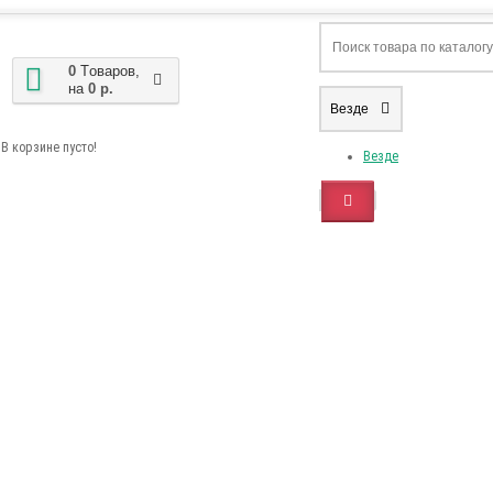
0
Tоваров,
на
0 р.
Везде
В корзине пусто!
Везде