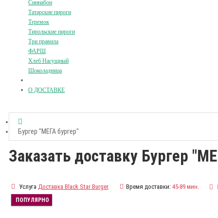
Синнабон
Татарские пироги
Теремок
Тирольские пироги
Три правила
ФАРШ
Хлеб Насущный
Шоколадница
О ДОСТАВКЕ
Бургер "МЕГА бургер"
Заказать доставку Бургер "МЕ
Услуга
Доставка Black Star Burger
Время доставки:
45-89 мин.
ПОПУЛЯРНО