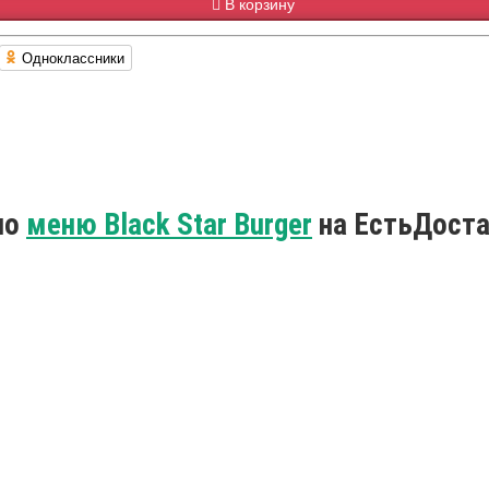
В корзину
Одноклассники
по
меню Black Star Burger
на ЕстьДоста