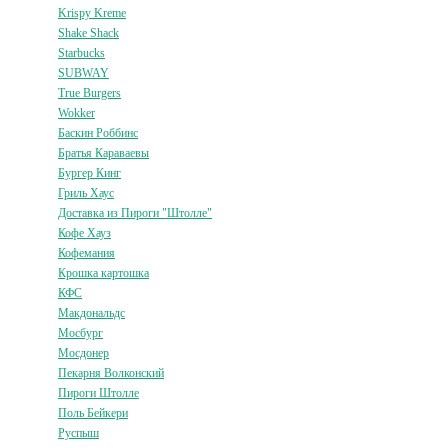
Krispy Kreme
Shake Shack
Starbucks
SUBWAY
True Burgers
Wokker
Баскин Роббинс
Братья Караваевы
Бургер Кинг
Гриль Хаус
Доставка из Пироги "Штолле"
Кофе Хауз
Кофемания
Крошка картошка
КФС
Макдональдс
Мосбург
Мосдонер
Пекарня Волконский
Пироги Штолле
Поль Бейкери
Руспыш