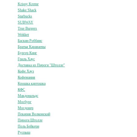
Krispy Kreme
Shake Shack
Starbucks
SUBWAY
True Burgers
Wokker
Баскин Роббинс
Братья Караваевы
Бургер Кинг
Гриль Хаус
Доставка из Пироги "Штолле"
Кофе Хауз
Кофемания
Крошка картошка
КФС
Макдональдс
Мосбург
Мосдонер
Пекарня Волконский
Пироги Штолле
Поль Бейкери
Руспыш