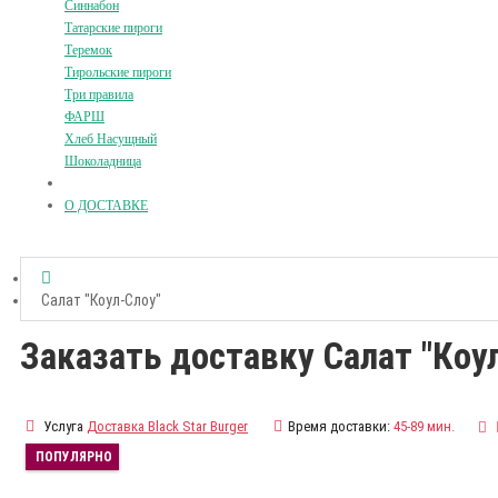
Синнабон
Татарские пироги
Теремок
Тирольские пироги
Три правила
ФАРШ
Хлеб Насущный
Шоколадница
О ДОСТАВКЕ
Салат "Коул-Слоу"
Заказать доставку Салат "Коу
Услуга
Доставка Black Star Burger
Время доставки:
45-89 мин.
ПОПУЛЯРНО