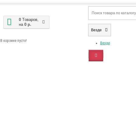
0
Tоваров,
на
0 р.
Везде
В корзине пусто!
Везде