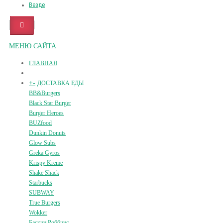
Везде
МЕНЮ САЙТА
ГЛАВНАЯ
+
-
ДОСТАВКА ЕДЫ
BB&Burgers
Black Star Burger
Burger Heroes
BUZfood
Dunkin Donuts
Glow Subs
Greka Gyros
Krispy Kreme
Shake Shack
Starbucks
SUBWAY
True Burgers
Wokker
Баскин Роббинс