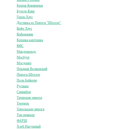
Братья Караваевы
Бургер Кинг
Гриль Хаус
Доставка из Пироги "Штолле"
Кофе Хауз
Кофемания
Крошка картошка
КФС
Макдональдс
Мосбург
Мосдонер
Пекарня Волконский
Пироги Штолле
Поль Бейкери
Руспыш
Синнабон
Татарские пироги
Теремок
Тирольские пироги
Три правила
ФАРШ
Хлеб Насущный