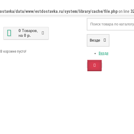
ostavka/data/www/estdostavka.ru/system/library/cache/file.php
on line
3
0
Tоваров,
на
0 р.
Везде
В корзине пусто!
Везде