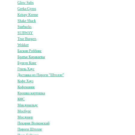
Glow Subs
Greka Gyros
Krispy Kreme
Shake Shack
Starbucks
SUBWAY
True Burgers
Wokker
Баскин Роббинс
Братья Караваевы
Бургер Кинг
Гриль Хаус
Доставка из Пироги "Штолле"
Кофе Хауз
Кофемания
Крошка картошка
КФС
Макдональдс
Мосбург
Мосдонер
Пекарня Волконский
Пироги Штолле