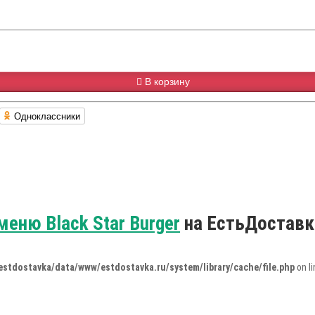
В корзину
Одноклассники
меню Black Star Burger
на ЕстьДоставк
estdostavka/data/www/estdostavka.ru/system/library/cache/file.php
on l