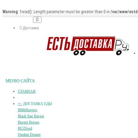
Warning
: fread(): Length parameter must be greater than 0 in
/var/www/estd
Доставка
МЕНЮ САЙТА
ГЛАВНАЯ
+
-
ДОСТАВКА ЕДЫ
BB&Burgers
Black Star Burger
Burger Heroes
BUZfood
Dunkin Donuts