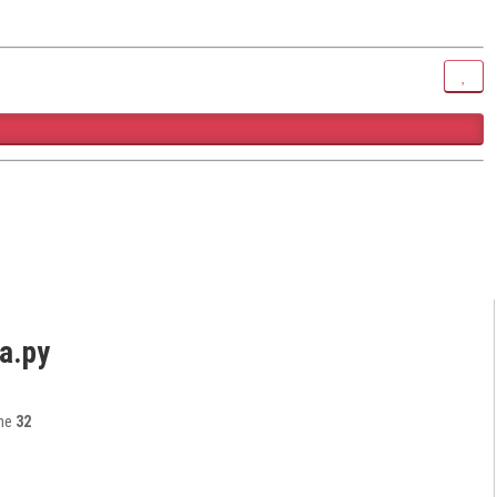
а.ру
ine
32