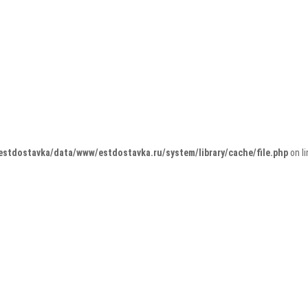
estdostavka/data/www/estdostavka.ru/system/library/cache/file.php
on l