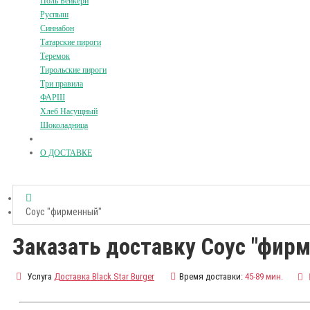
Поль Бейкери
Руспыш
Синнабон
Татарские пироги
Теремок
Тирольские пироги
Три правила
ФАРШ
Хлеб Насущный
Шоколадница
О ДОСТАВКЕ
Соус "фирменный"
Заказать доставку Соус "фир
Услуга
Доставка Black Star Burger
Время доставки:
45-89 мин.