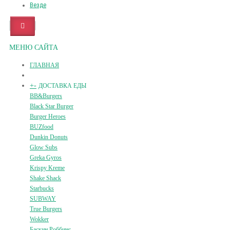
Везде
МЕНЮ САЙТА
ГЛАВНАЯ
+
-
ДОСТАВКА ЕДЫ
BB&Burgers
Black Star Burger
Burger Heroes
BUZfood
Dunkin Donuts
Glow Subs
Greka Gyros
Krispy Kreme
Shake Shack
Starbucks
SUBWAY
True Burgers
Wokker
Баскин Роббинс