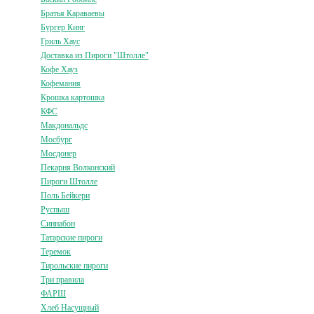
Братья Караваевы
Бургер Кинг
Гриль Хаус
Доставка из Пироги "Штолле"
Кофе Хауз
Кофемания
Крошка картошка
КФС
Макдональдс
Мосбург
Мосдонер
Пекарня Волконский
Пироги Штолле
Поль Бейкери
Руспыш
Синнабон
Татарские пироги
Теремок
Тирольские пироги
Три правила
ФАРШ
Хлеб Насущный