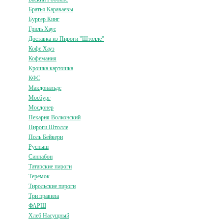
Братья Караваевы
Бургер Кинг
Гриль Хаус
Доставка из Пироги "Штолле"
Кофе Хауз
Кофемания
Крошка картошка
КФС
Макдональдс
Мосбург
Мосдонер
Пекарня Волконский
Пироги Штолле
Поль Бейкери
Руспыш
Синнабон
Татарские пироги
Теремок
Тирольские пироги
Три правила
ФАРШ
Хлеб Насущный