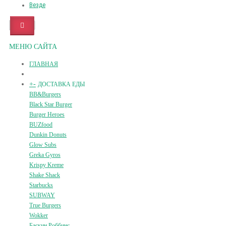
Везде
МЕНЮ САЙТА
ГЛАВНАЯ
+
-
ДОСТАВКА ЕДЫ
BB&Burgers
Black Star Burger
Burger Heroes
BUZfood
Dunkin Donuts
Glow Subs
Greka Gyros
Krispy Kreme
Shake Shack
Starbucks
SUBWAY
True Burgers
Wokker
Баскин Роббинс