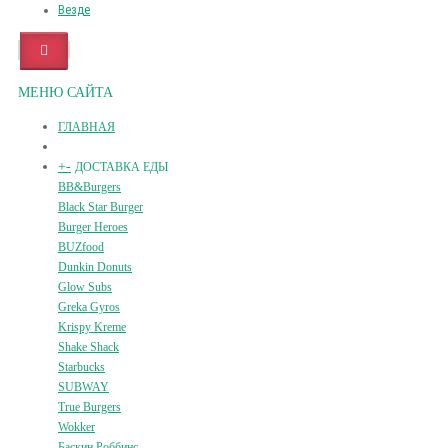
Везде
МЕНЮ САЙТА
ГЛАВНАЯ
+
-
ДОСТАВКА ЕДЫ
BB&Burgers
Black Star Burger
Burger Heroes
BUZfood
Dunkin Donuts
Glow Subs
Greka Gyros
Krispy Kreme
Shake Shack
Starbucks
SUBWAY
True Burgers
Wokker
Баскин Роббинс