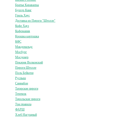
Братья Караваевы
Бургер Кинг
Гриль Хаус
Доставка из Пироги "Штолле"
Кофе Хауз
Кофемания
Крошка картошка
КФС
Макдональдс
Мосбург
Мосдонер
Пекарня Волконский
Пироги Штолле
Поль Бейкери
Руспыш
Синнабон
Татарские пироги
Теремок
Тирольские пироги
Три правила
ФАРШ
Хлеб Насущный