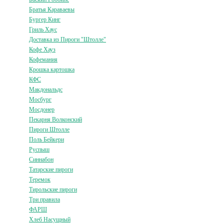
Братья Караваевы
Бургер Кинг
Гриль Хаус
Доставка из Пироги "Штолле"
Кофе Хауз
Кофемания
Крошка картошка
КФС
Макдональдс
Мосбург
Мосдонер
Пекарня Волконский
Пироги Штолле
Поль Бейкери
Руспыш
Синнабон
Татарские пироги
Теремок
Тирольские пироги
Три правила
ФАРШ
Хлеб Насущный