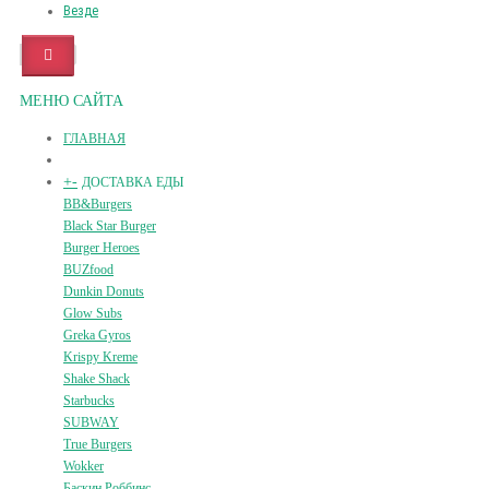
Везде
МЕНЮ САЙТА
ГЛАВНАЯ
+
-
ДОСТАВКА ЕДЫ
BB&Burgers
Black Star Burger
Burger Heroes
BUZfood
Dunkin Donuts
Glow Subs
Greka Gyros
Krispy Kreme
Shake Shack
Starbucks
SUBWAY
True Burgers
Wokker
Баскин Роббинс