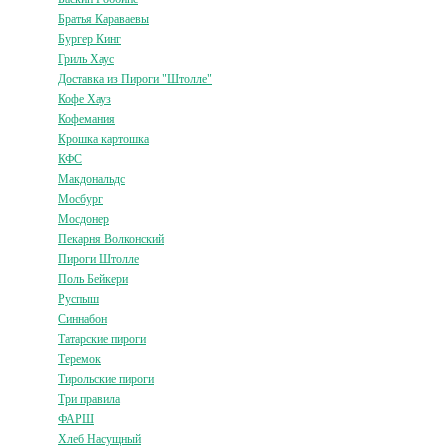
Братья Караваевы
Бургер Кинг
Гриль Хаус
Доставка из Пироги "Штолле"
Кофе Хауз
Кофемания
Крошка картошка
КФС
Макдональдс
Мосбург
Мосдонер
Пекарня Волконский
Пироги Штолле
Поль Бейкери
Руспыш
Синнабон
Татарские пироги
Теремок
Тирольские пироги
Три правила
ФАРШ
Хлеб Насущный