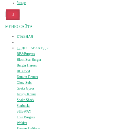
Везде
МЕНЮ САЙТА
ГЛАВНАЯ
+
-
ДОСТАВКА ЕДЫ
BB&Burgers
Black Star Burger
Burger Heroes
BUZfood
Dunkin Donuts
Glow Subs
Greka Gyros
Krispy Kreme
Shake Shack
Starbucks
SUBWAY
True Burgers
Wokker
Баскин Роббинс