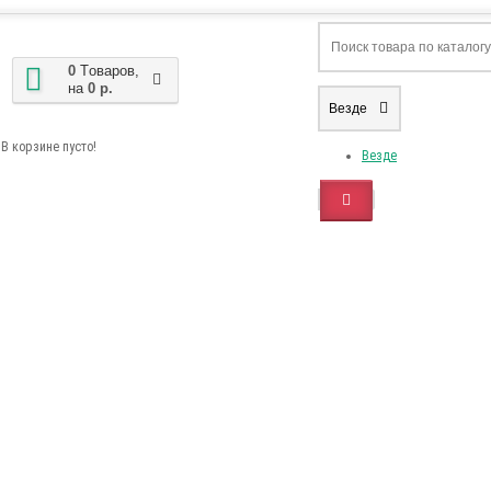
0
Tоваров,
на
0 р.
Везде
В корзине пусто!
Везде