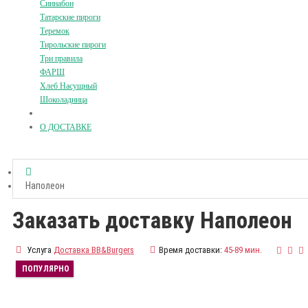
Синнабон
Татарские пироги
Теремок
Тирольские пироги
Три правила
ФАРШ
Хлеб Насущный
Шоколадница
О ДОСТАВКЕ
Наполеон
Заказать доставку Наполеон
Услуга
Доставка BB&Burgers
Время доставки:
45-89 мин.
ПОПУЛЯРНО