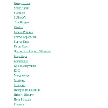
Krispy Kreme
Shake Shack
Starbucks
SUBWAY
True Burgers
Wokker
Баскин Роббинс
Братья Караваевы
Бургер Кинг
Гриль Хаус
Доставка из Пироги "Штолле"
Кофе Хауз
Кофемания
Крошка картошка
КФС
Макдональдс
Мосбург
Мосдонер
Пекарня Волконский
Пироги Штолле
Поль Бейкери
Руспыш