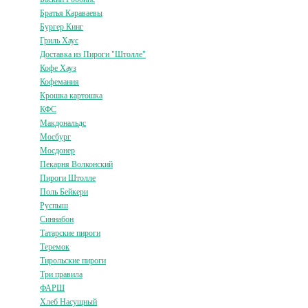
Братья Караваевы
Бургер Кинг
Гриль Хаус
Доставка из Пироги "Штолле"
Кофе Хауз
Кофемания
Крошка картошка
КФС
Макдональдс
Мосбург
Мосдонер
Пекарня Волконский
Пироги Штолле
Поль Бейкери
Руспыш
Синнабон
Татарские пироги
Теремок
Тирольские пироги
Три правила
ФАРШ
Хлеб Насущный