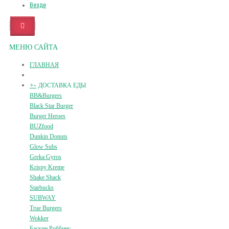
Везде
МЕНЮ САЙТА
ГЛАВНАЯ
+
-
ДОСТАВКА ЕДЫ
BB&Burgers
Black Star Burger
Burger Heroes
BUZfood
Dunkin Donuts
Glow Subs
Greka Gyros
Krispy Kreme
Shake Shack
Starbucks
SUBWAY
True Burgers
Wokker
Баскин Роббинс