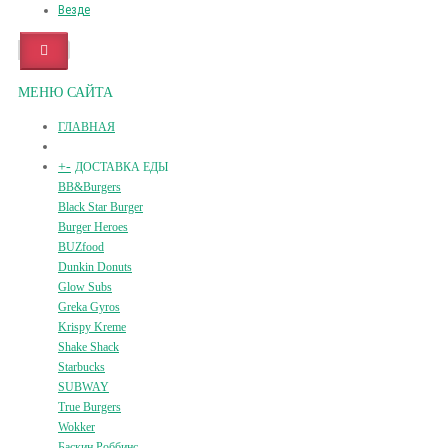
Везде
МЕНЮ САЙТА
ГЛАВНАЯ
+
-
ДОСТАВКА ЕДЫ
BB&Burgers
Black Star Burger
Burger Heroes
BUZfood
Dunkin Donuts
Glow Subs
Greka Gyros
Krispy Kreme
Shake Shack
Starbucks
SUBWAY
True Burgers
Wokker
Баскин Роббинс