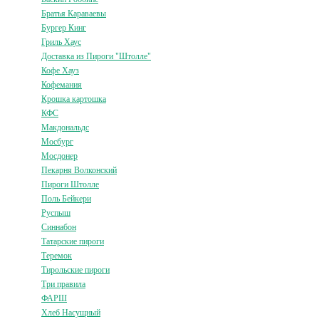
Братья Караваевы
Бургер Кинг
Гриль Хаус
Доставка из Пироги "Штолле"
Кофе Хауз
Кофемания
Крошка картошка
КФС
Макдональдс
Мосбург
Мосдонер
Пекарня Волконский
Пироги Штолле
Поль Бейкери
Руспыш
Синнабон
Татарские пироги
Теремок
Тирольские пироги
Три правила
ФАРШ
Хлеб Насущный