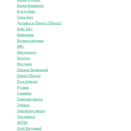
Братья Караваевы
Бургер Кинг
Гриль Хаус
Доставка из Пироги "Штолле"
Кофе Хауз
Кофемания
Крошка картошка
КФС
Макдональдс
Мосбург
Мосдонер
Пекарня Волконский
Пироги Штолле
Поль Бейкери
Руспыш
Синнабон
Татарские пироги
Теремок
Тирольские пироги
Три правила
ФАРШ
Хлеб Насущный