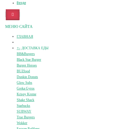
Везде
МЕНЮ САЙТА
ГЛАВНАЯ
+
-
ДОСТАВКА ЕДЫ
BB&Burgers
Black Star Burger
Burger Heroes
BUZfood
Dunkin Donuts
Glow Subs
Greka Gyros
Krispy Kreme
Shake Shack
Starbucks
SUBWAY
True Burgers
Wokker
Баскин Роббинс