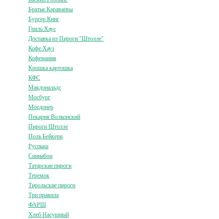
Братья Караваевы
Бургер Кинг
Гриль Хаус
Доставка из Пироги "Штолле"
Кофе Хауз
Кофемания
Крошка картошка
КФС
Макдональдс
Мосбург
Мосдонер
Пекарня Волконский
Пироги Штолле
Поль Бейкери
Руспыш
Синнабон
Татарские пироги
Теремок
Тирольские пироги
Три правила
ФАРШ
Хлеб Насущный