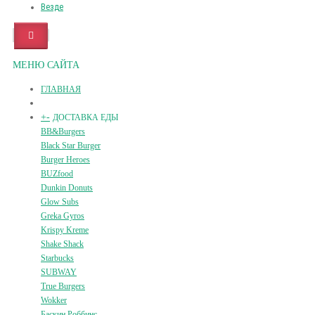
Везде
МЕНЮ САЙТА
ГЛАВНАЯ
+
-
ДОСТАВКА ЕДЫ
BB&Burgers
Black Star Burger
Burger Heroes
BUZfood
Dunkin Donuts
Glow Subs
Greka Gyros
Krispy Kreme
Shake Shack
Starbucks
SUBWAY
True Burgers
Wokker
Баскин Роббинс