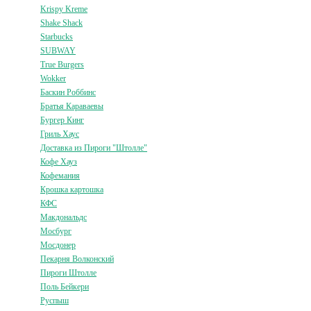
Krispy Kreme
Shake Shack
Starbucks
SUBWAY
True Burgers
Wokker
Баскин Роббинс
Братья Караваевы
Бургер Кинг
Гриль Хаус
Доставка из Пироги "Штолле"
Кофе Хауз
Кофемания
Крошка картошка
КФС
Макдональдс
Мосбург
Мосдонер
Пекарня Волконский
Пироги Штолле
Поль Бейкери
Руспыш