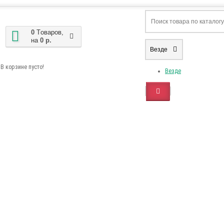
0
Tоваров,
на
0 р.
Везде
В корзине пусто!
Везде