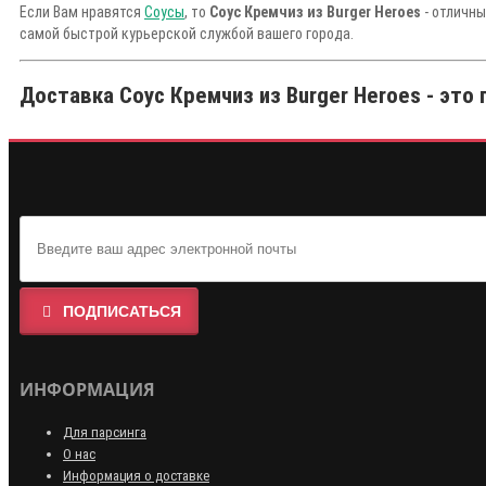
Если Вам нравятся
Соусы
, то
Соус Кремчиз из Burger Heroes
- отличны
самой быстрой курьерской службой вашего города.
Доставка Соус Кремчиз из Burger Heroes - это 
ПОДПИСАТЬСЯ
ИНФОРМАЦИЯ
Для парсинга
О нас
Информация о доставке