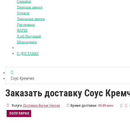
Синнабон
Татарские пироги
Теремок
Тирольские пироги
Три правила
ФАРШ
Хлеб Насущный
Шоколадница
О ДОСТАВКЕ
Соус Кремчиз
Заказать доставку Соус Крем
Услуга
Доставка Burger Heroes
Время доставки:
45-89 мин.
ПОПУЛЯРНО