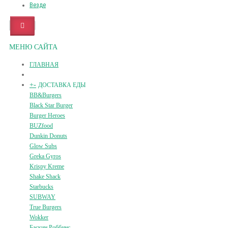
Везде
МЕНЮ САЙТА
ГЛАВНАЯ
+
-
ДОСТАВКА ЕДЫ
BB&Burgers
Black Star Burger
Burger Heroes
BUZfood
Dunkin Donuts
Glow Subs
Greka Gyros
Krispy Kreme
Shake Shack
Starbucks
SUBWAY
True Burgers
Wokker
Баскин Роббинс