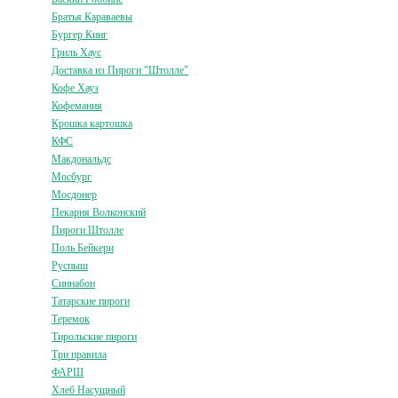
Братья Караваевы
Бургер Кинг
Гриль Хаус
Доставка из Пироги "Штолле"
Кофе Хауз
Кофемания
Крошка картошка
КФС
Макдональдс
Мосбург
Мосдонер
Пекарня Волконский
Пироги Штолле
Поль Бейкери
Руспыш
Синнабон
Татарские пироги
Теремок
Тирольские пироги
Три правила
ФАРШ
Хлеб Насущный