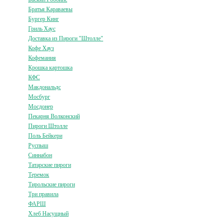
Братья Караваевы
Бургер Кинг
Гриль Хаус
Доставка из Пироги "Штолле"
Кофе Хауз
Кофемания
Крошка картошка
КФС
Макдональдс
Мосбург
Мосдонер
Пекарня Волконский
Пироги Штолле
Поль Бейкери
Руспыш
Синнабон
Татарские пироги
Теремок
Тирольские пироги
Три правила
ФАРШ
Хлеб Насущный