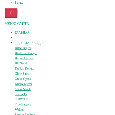
Везде
МЕНЮ САЙТА
ГЛАВНАЯ
+
-
ДОСТАВКА ЕДЫ
BB&Burgers
Black Star Burger
Burger Heroes
BUZfood
Dunkin Donuts
Glow Subs
Greka Gyros
Krispy Kreme
Shake Shack
Starbucks
SUBWAY
True Burgers
Wokker
Баскин Роббинс