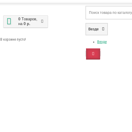
0
Tоваров,
на
0 р.
Везде
В корзине пусто!
Везде