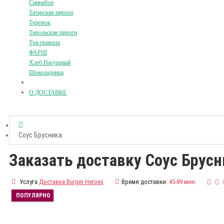
Синнабон
Татарские пироги
Теремок
Тирольские пироги
Три правила
ФАРШ
Хлеб Насущный
Шоколадница
О ДОСТАВКЕ
Соус Брусника
Заказать доставку Соус Брусн
Услуга
Доставка Burger Heroes
Время доставки:
45-89 мин.
ПОПУЛЯРНО