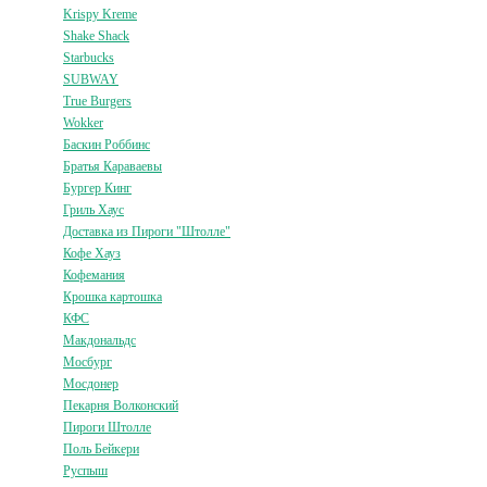
Krispy Kreme
Shake Shack
Starbucks
SUBWAY
True Burgers
Wokker
Баскин Роббинс
Братья Караваевы
Бургер Кинг
Гриль Хаус
Доставка из Пироги "Штолле"
Кофе Хауз
Кофемания
Крошка картошка
КФС
Макдональдс
Мосбург
Мосдонер
Пекарня Волконский
Пироги Штолле
Поль Бейкери
Руспыш