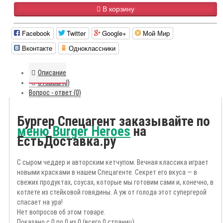
В корзину
Facebook
Twitter
Google+
Мой Мир
Вконтакте
Одноклассники
Описание
Отзывы (0)
Вопрос - ответ (0)
Бургер Спецагент заказывайте по
меню Burger Heroes
на
ЕстьДоставка.ру
С сыром чеддер и авторским кетчупом. Вечная классика играет
новыми красками в нашем Спецагенте. Секрет его вкуса — в
свежих продуктах, соусах, которые мы готовим сами и, конечно, в
котлете из стейковой говядины. А уж от голода этот супергерой
спасает на ура!
Нет вопросов об этом товаре.
Показано с 0 по 0 из 0 (всего 0 страниц)