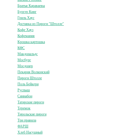
Братья Караваевы
Бургер Кинг
Гриль Хаус
Доставка из Пироги "Штолле"
Кофе Хауз
Кофемания
Крошка картошка
КФС
Макдональдс
Мосбург
Мосдонер
Пекарня Волконский
Пироги Штолле
Поль Бейкери
Руспыш
Синнабон
Татарские пироги
Теремок
Тирольские пироги
Три правила
ФАРШ
Хлеб Насущный