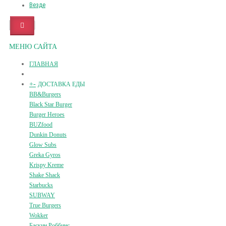
Везде
МЕНЮ САЙТА
ГЛАВНАЯ
+
-
ДОСТАВКА ЕДЫ
BB&Burgers
Black Star Burger
Burger Heroes
BUZfood
Dunkin Donuts
Glow Subs
Greka Gyros
Krispy Kreme
Shake Shack
Starbucks
SUBWAY
True Burgers
Wokker
Баскин Роббинс