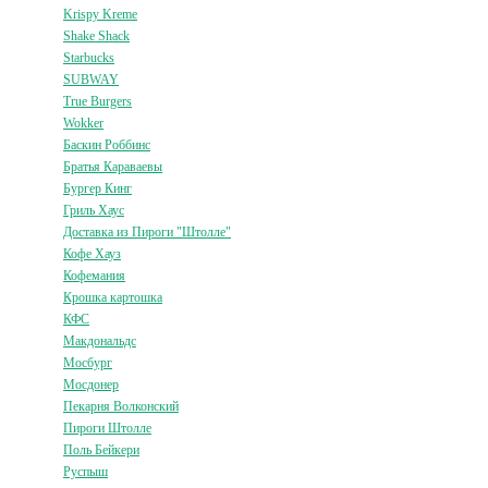
Krispy Kreme
Shake Shack
Starbucks
SUBWAY
True Burgers
Wokker
Баскин Роббинс
Братья Караваевы
Бургер Кинг
Гриль Хаус
Доставка из Пироги "Штолле"
Кофе Хауз
Кофемания
Крошка картошка
КФС
Макдональдс
Мосбург
Мосдонер
Пекарня Волконский
Пироги Штолле
Поль Бейкери
Руспыш