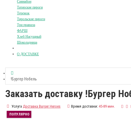
Синнабон
Татарские пироги
Теремок
Тирольские пироги
Три правила
ФАРШ
Хлеб Насущный
Шоколадница
О ДОСТАВКЕ
!Бургер Нобель
Заказать доставку !Бургер Но
Услуга
Доставка Burger Heroes
Время доставки:
45-89 мин.
ПОПУЛЯРНО