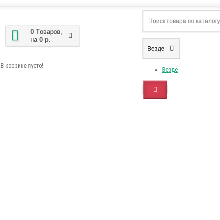
0
Tоваров,
на
0 р.
Везде
В корзине пусто!
Везде