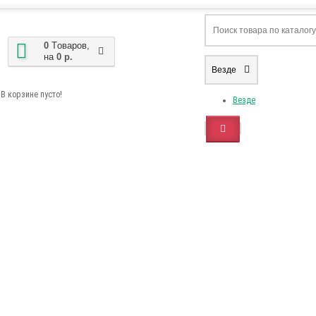
0
Tоваров,
на
0 р.
Везде
В корзине пусто!
Везде