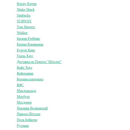
Krispy Kreme
Shake Shack
Starbucks
SUBWAY
True Burgers
Wokker
Баскин Роббинс
Братья Караваевы
Бургер Кинг
Гриль Хаус
Доставка из Пироги "Штолле"
Кофе Хауз
Кофемания
Крошка картошка
КФС
Макдональдс
Мосбург
Мосдонер
Пекарня Волконский
Пироги Штолле
Поль Бейкери
Руспыш