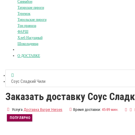
Синнабон
Татарские пироги
Теремок
Тирольские пироги
Три правила
ФАРШ
Хлеб Насущный
Шоколадница
О ДОСТАВКЕ
Соус Сладкий Чили
Заказать доставку Соус Слад
Услуга
Доставка Burger Heroes
Время доставки:
45-89 мин.
ПОПУЛЯРНО