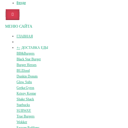
Везде
МЕНЮ САЙТА
ГЛАВНАЯ
+
-
ДОСТАВКА ЕДЫ
BB&Burgers
Black Star Burger
Burger Heroes
BUZfood
Dunkin Donuts
Glow Subs
Greka Gyros
Krispy Kreme
Shake Shack
Starbucks
SUBWAY
True Burgers
Wokker
Баскин Роббинс