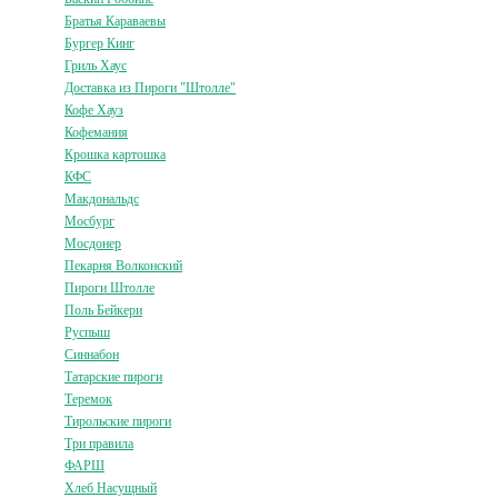
Братья Караваевы
Бургер Кинг
Гриль Хаус
Доставка из Пироги "Штолле"
Кофе Хауз
Кофемания
Крошка картошка
КФС
Макдональдс
Мосбург
Мосдонер
Пекарня Волконский
Пироги Штолле
Поль Бейкери
Руспыш
Синнабон
Татарские пироги
Теремок
Тирольские пироги
Три правила
ФАРШ
Хлеб Насущный