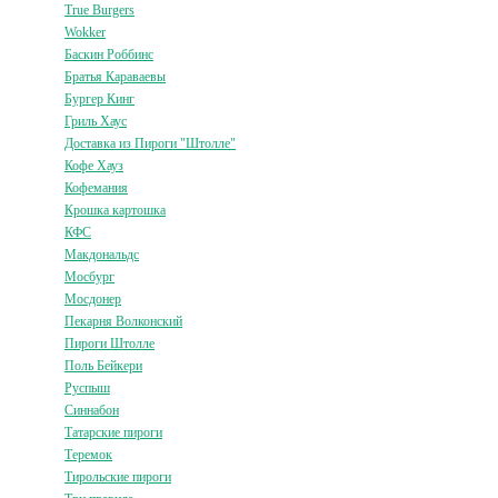
True Burgers
Wokker
Баскин Роббинс
Братья Караваевы
Бургер Кинг
Гриль Хаус
Доставка из Пироги "Штолле"
Кофе Хауз
Кофемания
Крошка картошка
КФС
Макдональдс
Мосбург
Мосдонер
Пекарня Волконский
Пироги Штолле
Поль Бейкери
Руспыш
Синнабон
Татарские пироги
Теремок
Тирольские пироги