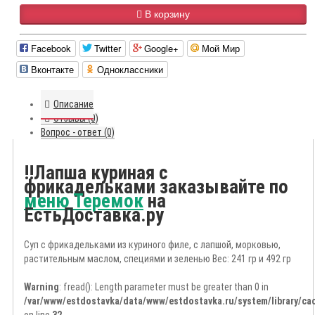
В корзину
Facebook
Twitter
Google+
Мой Мир
Вконтакте
Одноклассники
Описание
Отзывы (0)
Вопрос - ответ (0)
!!Лапша куриная с
фрикадельками заказывайте по
меню Теремок
на
ЕстьДоставка.ру
Суп с фрикадельками из куриного филе, с лапшой, морковью,
растительным маслом, специями и зеленью Вес: 241 гр и 492 гр
Warning
: fread(): Length parameter must be greater than 0 in
/var/www/estdostavka/data/www/estdostavka.ru/system/library/cac