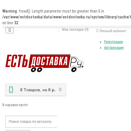
Warning
: fread(): Length parameter must be greater than 0 in
/var/www/estdostavka/data/www/estdostavka.ru/system/library/cache/f
on line
32
Мои закладки (0)
Личный кабинет
Регистрация
Авторизация
0
Tоваров,
на
0 р.
В корзине пусто!