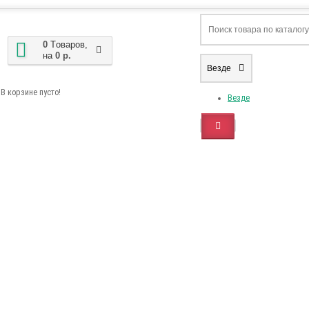
0
Tоваров,
на
0 р.
Везде
В корзине пусто!
Везде