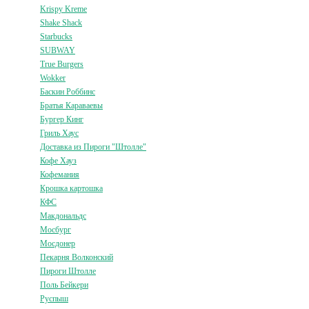
Krispy Kreme
Shake Shack
Starbucks
SUBWAY
True Burgers
Wokker
Баскин Роббинс
Братья Караваевы
Бургер Кинг
Гриль Хаус
Доставка из Пироги "Штолле"
Кофе Хауз
Кофемания
Крошка картошка
КФС
Макдональдс
Мосбург
Мосдонер
Пекарня Волконский
Пироги Штолле
Поль Бейкери
Руспыш