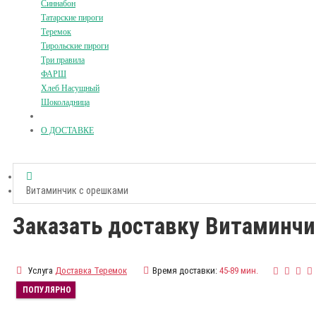
Синнабон
Татарские пироги
Теремок
Тирольские пироги
Три правила
ФАРШ
Хлеб Насущный
Шоколадница
О ДОСТАВКЕ
Витаминчик с орешками
Заказать доставку Витаминч
Услуга
Доставка Теремок
Время доставки:
45-89 мин.
ПОПУЛЯРНО