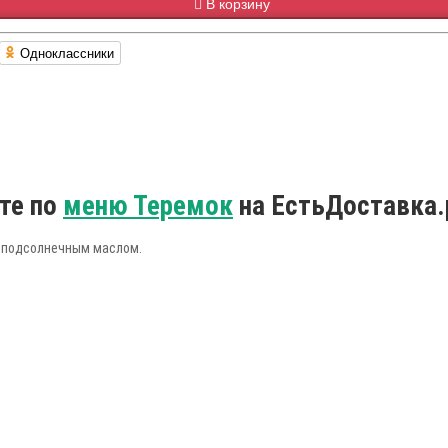
В корзину
Одноклассники
те по
меню Теремок
на ЕстьДоставка.
я подсолнечным маслом.