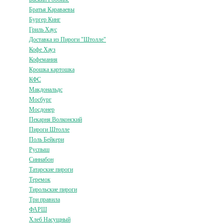
Братья Караваевы
Бургер Кинг
Гриль Хаус
Доставка из Пироги "Штолле"
Кофе Хауз
Кофемания
Крошка картошка
КФС
Макдональдс
Мосбург
Мосдонер
Пекарня Волконский
Пироги Штолле
Поль Бейкери
Руспыш
Синнабон
Татарские пироги
Теремок
Тирольские пироги
Три правила
ФАРШ
Хлеб Насущный