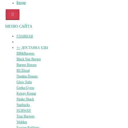
Везде
МЕНЮ САЙТА
ГЛАВНАЯ
+
-
ДОСТАВКА ЕДЫ
BB&Burgers
Black Star Burger
Burger Heroes
BUZfood
Dunkin Donuts
Glow Subs
Greka Gyros
Krispy Kreme
Shake Shack
Starbucks
SUBWAY
True Burgers
Wokker
Баскин Роббинс