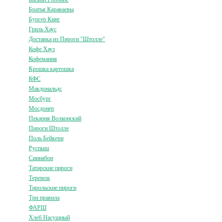
Братья Караваевы
Бургер Кинг
Гриль Хаус
Доставка из Пироги "Штолле"
Кофе Хауз
Кофемания
Крошка картошка
КФС
Макдональдс
Мосбург
Мосдонер
Пекарня Волконский
Пироги Штолле
Поль Бейкери
Руспыш
Синнабон
Татарские пироги
Теремок
Тирольские пироги
Три правила
ФАРШ
Хлеб Насущный