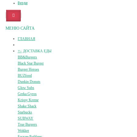
Везде
МЕНЮ САЙТА
ГЛАВНАЯ
+
-
ДОСТАВКА ЕДЫ
BB&Burgers
Black Star Burger
Burger Heroes
BUZfood
Dunkin Donuts
Glow Subs
Greka Gyros
Krispy Kreme
Shake Shack
Starbucks
SUBWAY
True Burgers
Wokker
Баскин Роббинс