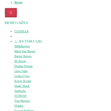
Везде
МЕНЮ САЙТА
ГЛАВНАЯ
+
-
ДОСТАВКА ЕДЫ
BB&Burgers
Black Star Burger
Burger Heroes
BUZfood
Dunkin Donuts
Glow Subs
Greka Gyros
Krispy Kreme
Shake Shack
Starbucks
SUBWAY
True Burgers
Wokker
Баскин Роббинс