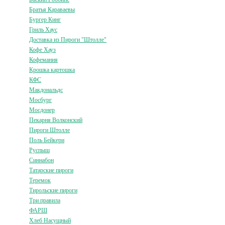
Братья Караваевы
Бургер Кинг
Гриль Хаус
Доставка из Пироги "Штолле"
Кофе Хауз
Кофемания
Крошка картошка
КФС
Макдональдс
Мосбург
Мосдонер
Пекарня Волконский
Пироги Штолле
Поль Бейкери
Руспыш
Синнабон
Татарские пироги
Теремок
Тирольские пироги
Три правила
ФАРШ
Хлеб Насущный