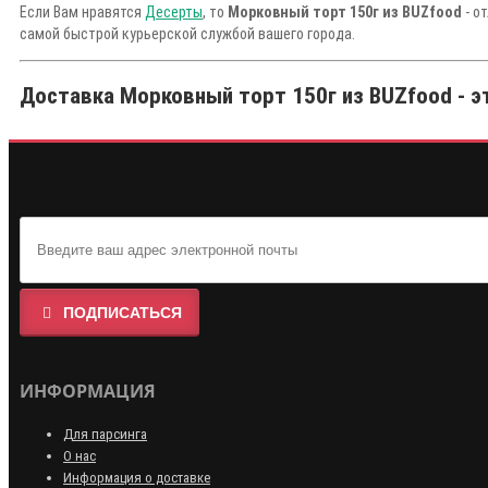
Если Вам нравятся
Десерты
, то
Морковный торт 150г из BUZfood
- о
самой быстрой курьерской службой вашего города.
Доставка Морковный торт 150г из BUZfood - э
ПОДПИСАТЬСЯ
ИНФОРМАЦИЯ
Для парсинга
О нас
Информация о доставке