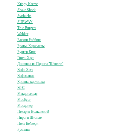
Krispy Kreme
Shake Shack
Starbucks
SUBWAY
True Burgers
Wokker
Баскин Роббинс
Братья Караваевы
Бургер Кинг
Гриль Хаус
Доставка из Пироги "Штолле"
Кофе Хауз
Кофемания
Крошка картошка
КФС
Макдональдс
Мосбург
Мосдонер
Пекарня Волконский
Пироги Штолле
Поль Бейкери
Руспыш