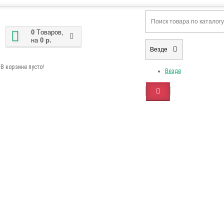
0
Tоваров,
на
0 р.
Везде
В корзине пусто!
Везде