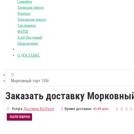
Синнабон
Татарские пироги
Теремок
Тирольские пироги
Три правила
ФАРШ
Хлеб Насущный
Шоколадница
О ДОСТАВКЕ
Морковный торт 150г
Заказать доставку Морковный
Услуга
Доставка BUZfood
Время доставки:
45-89 мин.
ПОПУЛЯРНО