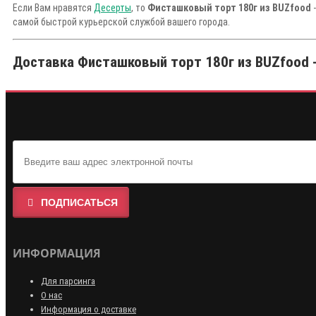
Если Вам нравятся
Десерты
, то
Фисташковый торт 180г из BUZfood
-
самой быстрой курьерской службой вашего города.
Доставка Фисташковый торт 180г из BUZfood -
ПОДПИСАТЬСЯ
ИНФОРМАЦИЯ
Для парсинга
О нас
Информация о доставке