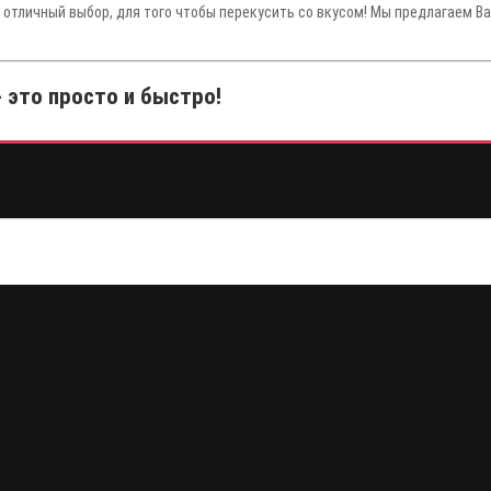
 отличный выбор, для того чтобы перекусить со вкусом! Мы предлагаем В
 это просто и быстро!