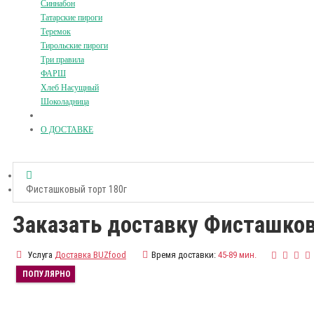
Синнабон
Татарские пироги
Теремок
Тирольские пироги
Три правила
ФАРШ
Хлеб Насущный
Шоколадница
О ДОСТАВКЕ
Фисташковый торт 180г
Заказать доставку Фисташков
Услуга
Доставка BUZfood
Время доставки:
45-89 мин.
ПОПУЛЯРНО