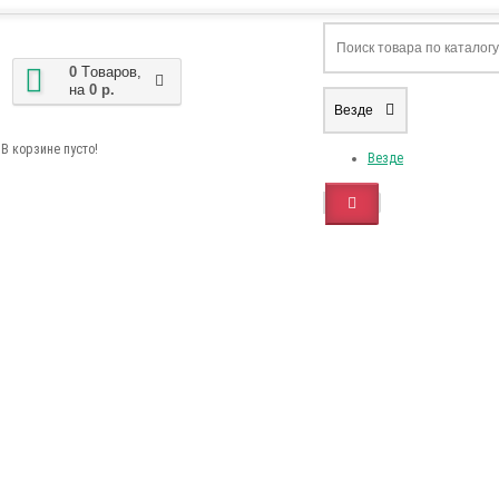
0
Tоваров,
на
0 р.
Везде
В корзине пусто!
Везде