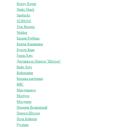
Krispy Kreme
Shake Shack
Starbucks
SUBWAY
True Burgers
Wokker
Баскин Роббинс
Братья Караваевы
Бургер Кинг
Гриль Хаус
Доставка из Пироги "Штолле"
Кофе Хауз
Кофемания
Крошка картошка
КФС
Макдональдс
Мосбург
Мосдонер
Пекарня Волконский
Пироги Штолле
Поль Бейкери
Руспыш