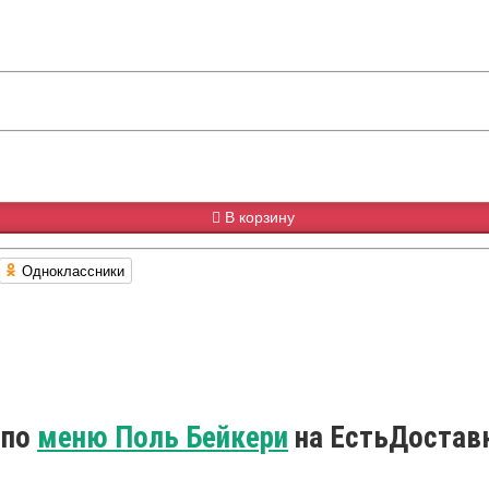
В корзину
Одноклассники
 по
меню Поль Бейкери
на ЕстьДостав