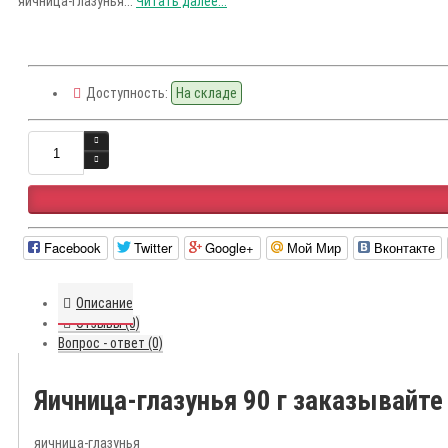
яичница-глазунья...
Читать далее...
Доступность:
На складе
Facebook
Twitter
Google+
Мой Мир
Вконтакте
Описание
Отзывы (0)
Вопрос - ответ (0)
Яичница-глазунья 90 г заказывайте
яичница-глазунья