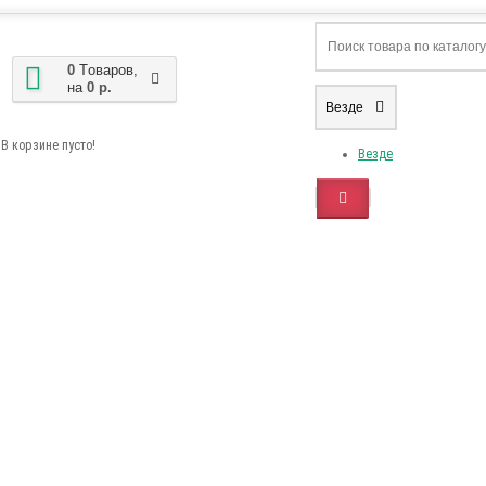
0
Tоваров,
на
0 р.
Везде
В корзине пусто!
Везде