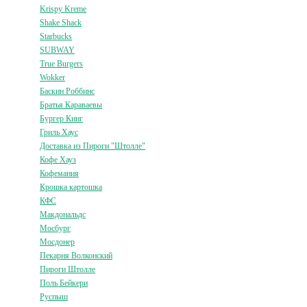
Krispy Kreme
Shake Shack
Starbucks
SUBWAY
True Burgers
Wokker
Баскин Роббинс
Братья Караваевы
Бургер Кинг
Гриль Хаус
Доставка из Пироги "Штолле"
Кофе Хауз
Кофемания
Крошка картошка
КФС
Макдональдс
Мосбург
Мосдонер
Пекарня Волконский
Пироги Штолле
Поль Бейкери
Руспыш