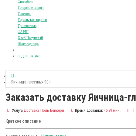
Синнабон
Татарские пироги
Теремок
Тирольские пироги
Три правила
ФАРШ
Хлеб Насущный
Шоколадница
О ДОСТАВКЕ
Яичница-глазунья 90 г
Заказать доставку Яичница-гл
Услуга
Доставка Поль Бейкери
Время доставки:
45-89 мин.
Краткое описание