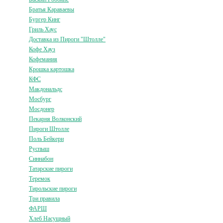
Братья Караваевы
Бургер Кинг
Гриль Хаус
Доставка из Пироги "Штолле"
Кофе Хауз
Кофемания
Крошка картошка
КФС
Макдональдс
Мосбург
Мосдонер
Пекарня Волконский
Пироги Штолле
Поль Бейкери
Руспыш
Синнабон
Татарские пироги
Теремок
Тирольские пироги
Три правила
ФАРШ
Хлеб Насущный