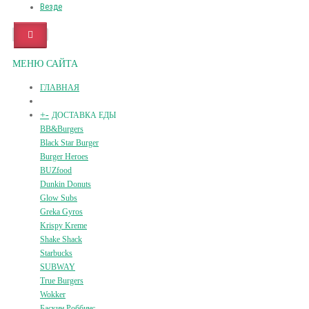
Везде
МЕНЮ САЙТА
ГЛАВНАЯ
+
-
ДОСТАВКА ЕДЫ
BB&Burgers
Black Star Burger
Burger Heroes
BUZfood
Dunkin Donuts
Glow Subs
Greka Gyros
Krispy Kreme
Shake Shack
Starbucks
SUBWAY
True Burgers
Wokker
Баскин Роббинс