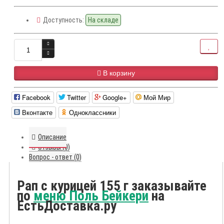
Доступность:
На складе
В корзину
Facebook
Twitter
Google+
Мой Мир
Вконтакте
Одноклассники
Описание
Отзывы (0)
Вопрос - ответ (0)
Рап с курицей 155 г заказывайте
по
меню Поль Бейкери
на
ЕстьДоставка.ру