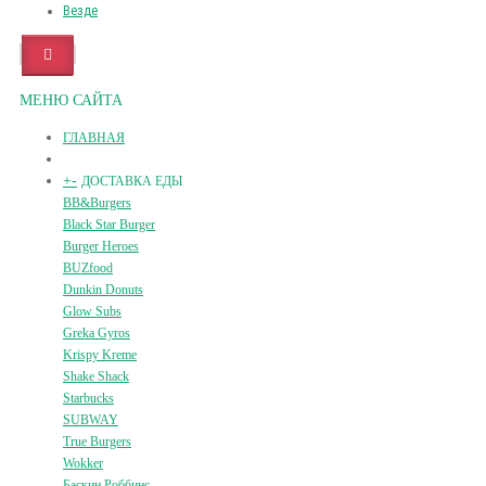
Везде
МЕНЮ САЙТА
ГЛАВНАЯ
+
-
ДОСТАВКА ЕДЫ
BB&Burgers
Black Star Burger
Burger Heroes
BUZfood
Dunkin Donuts
Glow Subs
Greka Gyros
Krispy Kreme
Shake Shack
Starbucks
SUBWAY
True Burgers
Wokker
Баскин Роббинс