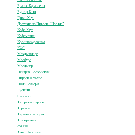
Братья Караваевы
Бургер Кинг
Гриль Хаус
Доставка из Пироги "Штолле"
Кофе Хауз
Кофемания
Крошка картошка
КФС
Макдональдс
Мосбург
Мосдонер
Пекарня Волконский
Пироги Штолле
Поль Бейкери
Руспыш
Синнабон
Татарские пироги
Теремок
Тирольские пироги
Три правила
ФАРШ
Хлеб Насущный