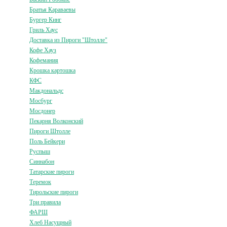
Братья Караваевы
Бургер Кинг
Гриль Хаус
Доставка из Пироги "Штолле"
Кофе Хауз
Кофемания
Крошка картошка
КФС
Макдональдс
Мосбург
Мосдонер
Пекарня Волконский
Пироги Штолле
Поль Бейкери
Руспыш
Синнабон
Татарские пироги
Теремок
Тирольские пироги
Три правила
ФАРШ
Хлеб Насущный