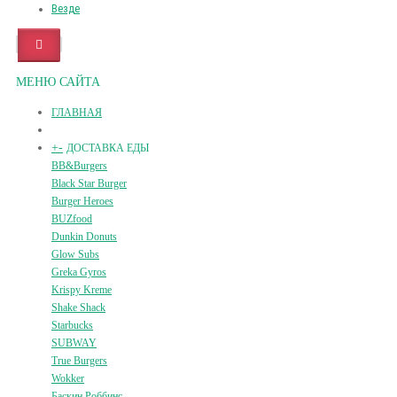
Везде
МЕНЮ САЙТА
ГЛАВНАЯ
+
-
ДОСТАВКА ЕДЫ
BB&Burgers
Black Star Burger
Burger Heroes
BUZfood
Dunkin Donuts
Glow Subs
Greka Gyros
Krispy Kreme
Shake Shack
Starbucks
SUBWAY
True Burgers
Wokker
Баскин Роббинс